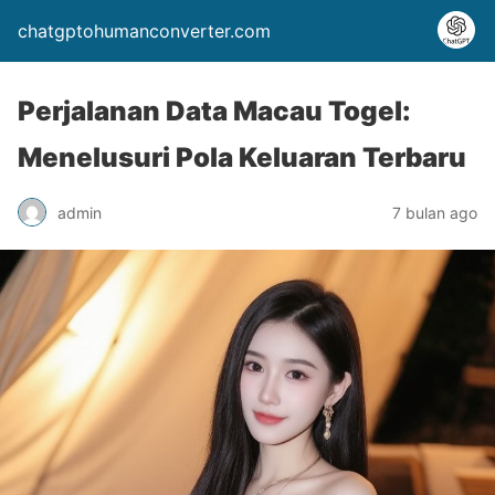
chatgptohumanconverter.com
Perjalanan Data Macau Togel:
Menelusuri Pola Keluaran Terbaru
admin
7 bulan ago