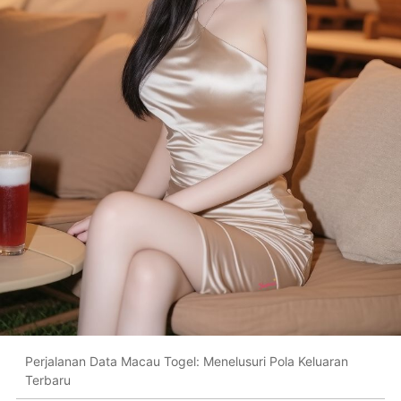
Perjalanan Data Macau Togel: Menelusuri Pola Keluaran
Terbaru