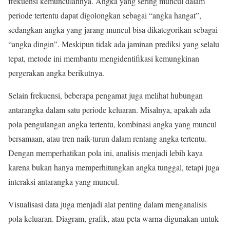
frekuensi kemunculannya. Angka yang sering muncul dalam
periode tertentu dapat digolongkan sebagai “angka hangat”,
sedangkan angka yang jarang muncul bisa dikategorikan sebagai
“angka dingin”. Meskipun tidak ada jaminan prediksi yang selalu
tepat, metode ini membantu mengidentifikasi kemungkinan
pergerakan angka berikutnya.
Selain frekuensi, beberapa pengamat juga melihat hubungan
antarangka dalam satu periode keluaran. Misalnya, apakah ada
pola pengulangan angka tertentu, kombinasi angka yang muncul
bersamaan, atau tren naik-turun dalam rentang angka tertentu.
Dengan memperhatikan pola ini, analisis menjadi lebih kaya
karena bukan hanya memperhitungkan angka tunggal, tetapi juga
interaksi antarangka yang muncul.
Visualisasi data juga menjadi alat penting dalam menganalisis
pola keluaran. Diagram, grafik, atau peta warna digunakan untuk