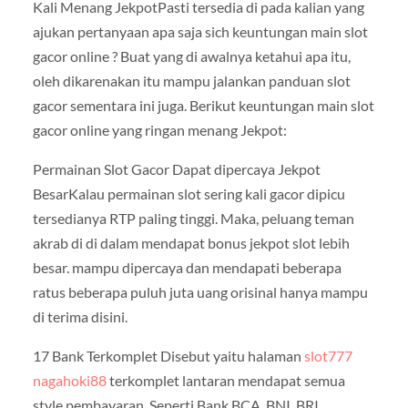
Kali Menang JekpotPasti tersedia di pada kalian yang
ajukan pertanyaan apa saja sich keuntungan main slot
gacor online ? Buat yang di awalnya ketahui apa itu,
oleh dikarenakan itu mampu jalankan panduan slot
gacor sementara ini juga. Berikut keuntungan main slot
gacor online yang ringan menang Jekpot:
Permainan Slot Gacor Dapat dipercaya Jekpot
BesarKalau permainan slot sering kali gacor dipicu
tersedianya RTP paling tinggi. Maka, peluang teman
akrab di di dalam mendapat bonus jekpot slot lebih
besar. mampu dipercaya dan mendapati beberapa
ratus beberapa puluh juta uang orisinal hanya mampu
di terima disini.
17 Bank Terkomplet Disebut yaitu halaman
slot777
nagahoki88
terkomplet lantaran mendapat semua
style pembayaran. Seperti Bank BCA, BNI, BRI,