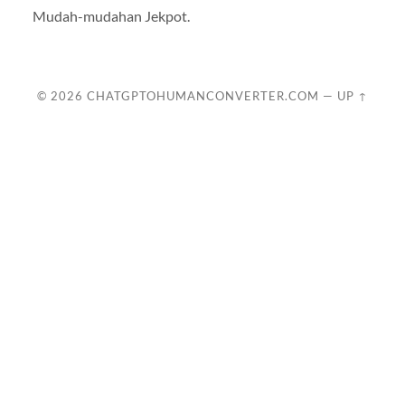
Mudah-mudahan Jekpot.
© 2026
CHATGPTOHUMANCONVERTER.COM
—
UP ↑