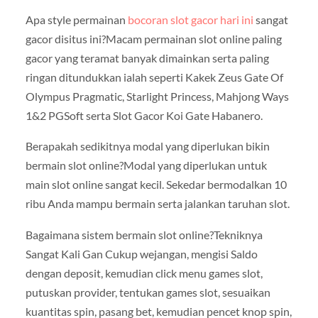
Apa style permainan
bocoran slot gacor hari ini
sangat
gacor disitus ini?Macam permainan slot online paling
gacor yang teramat banyak dimainkan serta paling
ringan ditundukkan ialah seperti Kakek Zeus Gate Of
Olympus Pragmatic, Starlight Princess, Mahjong Ways
1&2 PGSoft serta Slot Gacor Koi Gate Habanero.
Berapakah sedikitnya modal yang diperlukan bikin
bermain slot online?Modal yang diperlukan untuk
main slot online sangat kecil. Sekedar bermodalkan 10
ribu Anda mampu bermain serta jalankan taruhan slot.
Bagaimana sistem bermain slot online?Tekniknya
Sangat Kali Gan Cukup wejangan, mengisi Saldo
dengan deposit, kemudian click menu games slot,
putuskan provider, tentukan games slot, sesuaikan
kuantitas spin, pasang bet, kemudian pencet knop spin,