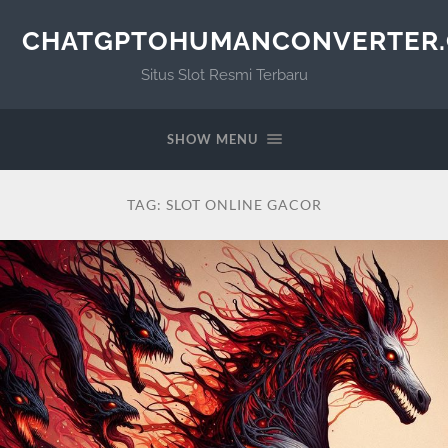
CHATGPTOHUMANCONVERTER
Situs Slot Resmi Terbaru
SHOW MENU
TAG:
SLOT ONLINE GACOR